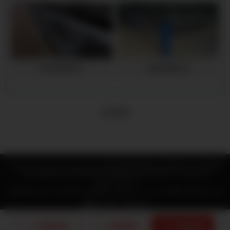
桥梁防撞护栏
桥梁防撞护栏
1
4
共
页
条
Copyright © 2006-2023 wfgglf.com 山东鑫龙源护栏有限公司 版权所有 主营:
桥梁护
栏
,
桥梁防撞护栏
,
铝合金防撞护栏
,
防撞护栏直销
,
桥梁护栏厂家
鲁ICP备
2022005144号-4
长期提供：
山东铝合金防撞护栏,山东桥梁护栏,山东桥梁护栏厂家,山东防撞护栏,
网站地图
|
XML
|
热门城市
|
城市地图
|
城市XML
|
Rss
|
TXT地图
|
在线人数：99
山东桥梁防撞护栏
甘肃铝合金防撞护栏,甘肃桥梁护栏,甘肃桥梁护栏厂家,甘肃防
技术支持：
博达科技
撞护栏,甘肃桥梁防撞护栏
长垣铝合金防撞护栏,长垣桥梁护栏,长垣桥梁护栏厂家,
站点1
站点2
站点3
站点4
站点5
站点6
站点7
站点8
站点9
站点10
站点11
站点12
站点13
长垣防撞护栏,长垣桥梁防撞护栏
江汉铝合金防撞护栏,江汉桥梁护栏,江汉桥梁护
站点14
站点15
站点16
栏厂家,江汉防撞护栏,江汉桥梁防撞护栏
邵阳铝合金防撞护栏,邵阳桥梁护栏,邵阳